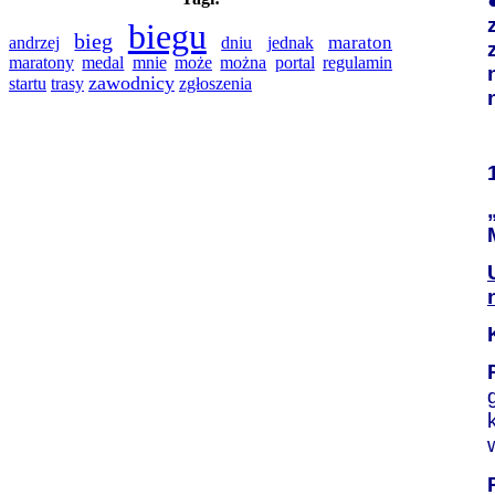
biegu
bieg
maraton
andrzej
dniu
jednak
medal
regulamin
maratony
mnie
może
można
portal
zawodnicy
startu
trasy
zgłoszenia