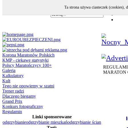
Ta strona używa ciasteczek (cookies), 
Korona Maratonów Polskich
KMP - ciekawe statystyki
Polscy Maratończycy 100+
REGULAMI
Galeria
MARATON O
Kalkulatory
Kult
Tego nie opowiemy w szatni
Trener radzi
Dlaczego biegamy
Grand Prix
Konkurs fotograficzny
Regulamin
Linki sponsorowane
odgrzybianie
odgrzybianie mieszkań
odgrzybianie ścian
Tagi: